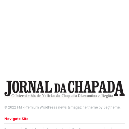
© 2022
FM
- Premium WordPress news & magazine theme by
Jegtheme
.
Navigate Site