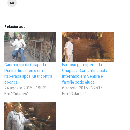
Relacionado
Garimpeiro da Chapada
Famoso garimpeiro da
Diamantina morre em
Chapada Diamantina está
Itaberaba após lutar contra
internado em Seabra e
doença
família pede ajuda
24 agosto 2015 - 19h21
6 agosto 2015 - 22h15
Em "Cidades"
Em "Cidades"