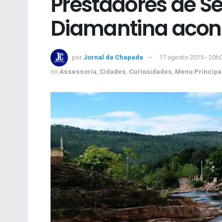
Prestadores de S
Diamantina acon
por
Jornal da Chapada
17 agosto 2015 - 20h
no
Assessoria
,
Cidades
,
Curiosidades
,
Menu Principa