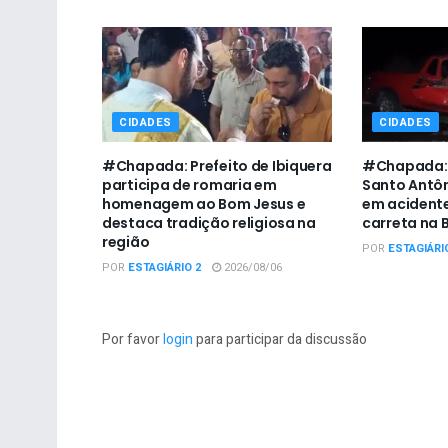
CIDADES
CIDADES
#Chapada: Prefeito de Ibiquera
#Chapada: 
participa de romaria em
Santo Antô
homenagem ao Bom Jesus e
em acidente
destaca tradição religiosa na
carreta na 
região
POR
ESTAGIÁRI
POR
ESTAGIÁRIO 2
2026/08/06
Por favor
login
para participar da discussão