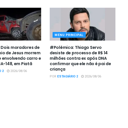
MENU PRINCIPAL
Dois moradores de
#Polêmica: Thiago Servo
nio de Jesus morrem
desiste de processo de R$ 14
 envolvendo carro e
milhões contra ex após DNA
BA-148, em Piatã
confirmar que ele não é pai de
criança
O 2
2026/08/06
POR
ESTAGIÁRIO 2
2026/08/06