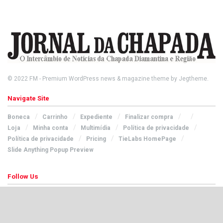
© 2022
FM
- Premium WordPress news & magazine theme by
Jegtheme
.
Navigate Site
Boneca
Carrinho
Expediente
Finalizar compra
Loja
Minha conta
Multimídia
Política de privacidade
Política de privacidade
Pricing
TieLabs HomePage
Slide Anything Popup Preview
Follow Us