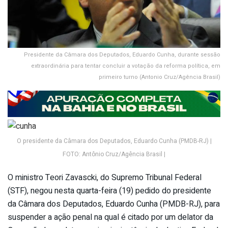
Presidente da Câmara dos Deputados, Eduardo Cunha, durante sessão
extraordinária para tentar concluir a votação da reforma política, em
primeiro turno (Antonio Cruz/Agência Brasil)
O presidente da Câmara dos Deputados, Eduardo Cunha (PMDB-RJ) |
FOTO: Antônio Cruz/Agência Brasil |
O ministro Teori Zavascki, do Supremo Tribunal Federal
(STF), negou nesta quarta-feira (19) pedido do presidente
da Câmara dos Deputados, Eduardo Cunha (PMDB-RJ), para
suspender a ação penal na qual é citado por um delator da