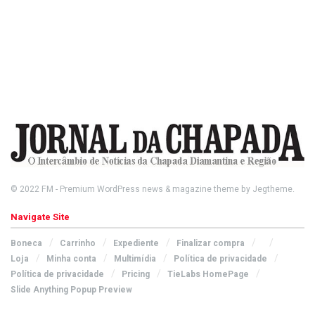
© 2022
FM
- Premium WordPress news & magazine theme by
Jegtheme
.
Navigate Site
Boneca
Carrinho
Expediente
Finalizar compra
Loja
Minha conta
Multimídia
Política de privacidade
Política de privacidade
Pricing
TieLabs HomePage
Slide Anything Popup Preview