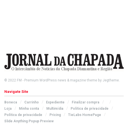
© 2022
FM
- Premium WordPress news & magazine theme by
Jegtheme
.
Navigate Site
Boneca
Carrinho
Expediente
Finalizar compra
Loja
Minha conta
Multimídia
Política de privacidade
Política de privacidade
Pricing
TieLabs HomePage
Slide Anything Popup Preview