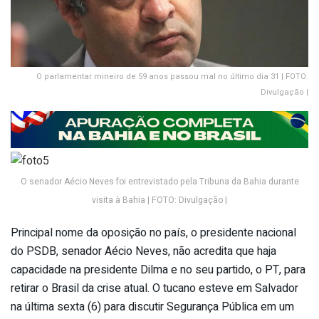
O parlamentar mineiro de 59 anos passou mal no último dia 31 | FOTO:
Divulgação |
O senador Aécio Neves foi entrevistado pela Tribuna da Bahia durante
visita à Bahia | FOTO: Divulgação |
Principal nome da oposição no país, o presidente nacional
do PSDB, senador Aécio Neves, não acredita que haja
capacidade na presidente Dilma e no seu partido, o PT, para
retirar o Brasil da crise atual. O tucano esteve em Salvador
na última sexta (6) para discutir Segurança Pública em um