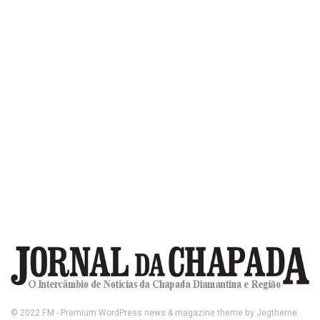
© 2022
FM
- Premium WordPress news & magazine theme by
Jegtheme
.