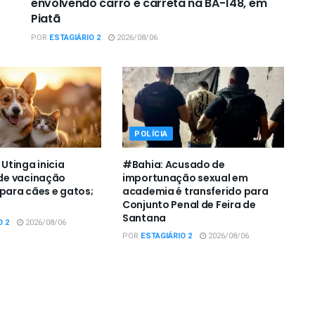
envolvendo carro e carreta na BA-148, em
Piatã
POR
ESTAGIÁRIO 2
2026/08/06
POLÍCIA
tinga inicia
#Bahia: Acusado de
e vacinação
importunação sexual em
 para cães e gatos;
academia é transferido para
Conjunto Penal de Feira de
Santana
O 2
2026/08/06
POR
ESTAGIÁRIO 2
2026/08/06