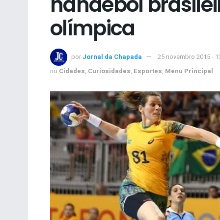
handebol brasile
olímpica
por
Jornal da Chapada
25 novembro 2015 - 1
no
Cidades
,
Curiosidades
,
Esportes
,
Menu Principal