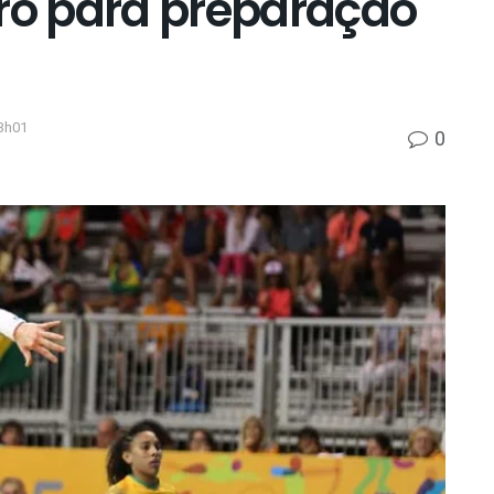
iro para preparação
3h01
0