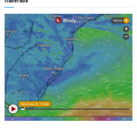
Itaberaba