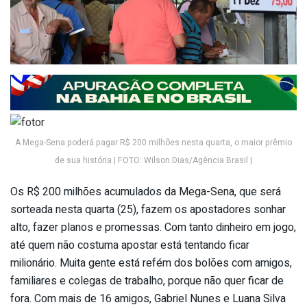
A Mega-Sena poderá pagar R$ 200 milhões nesta quarta, o maior prêmio
de sua história | FOTO: Wilson Dias/Agência Brasil |
Os R$ 200 milhões acumulados da Mega-Sena, que será
sorteada nesta quarta (25), fazem os apostadores sonhar
alto, fazer planos e promessas. Com tanto dinheiro em jogo,
até quem não costuma apostar está tentando ficar
milionário. Muita gente está refém dos bolões com amigos,
familiares e colegas de trabalho, porque não quer ficar de
fora. Com mais de 16 amigos, Gabriel Nunes e Luana Silva