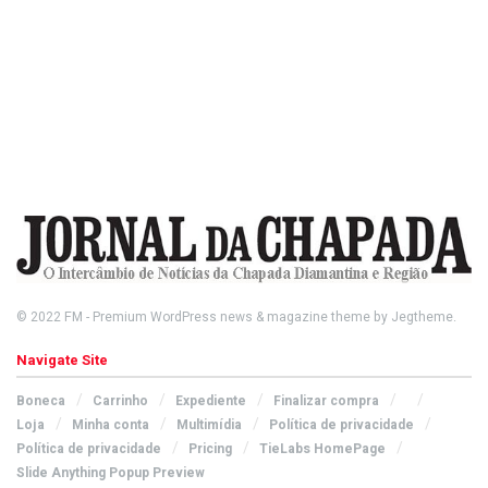
© 2022
FM
- Premium WordPress news & magazine theme by
Jegtheme
.
Navigate Site
Boneca
Carrinho
Expediente
Finalizar compra
Loja
Minha conta
Multimídia
Política de privacidade
Política de privacidade
Pricing
TieLabs HomePage
Slide Anything Popup Preview