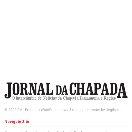
© 2022
FM
- Premium WordPress news & magazine theme by
Jegtheme
.
Navigate Site