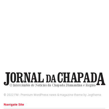
© 2022
FM
- Premium WordPress news & magazine theme by
Jegtheme
.
Navigate Site