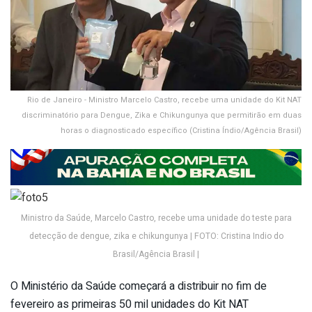
Rio de Janeiro - Ministro Marcelo Castro, recebe uma unidade do Kit NAT
discriminatório para Dengue, Zika e Chikungunya que permitirão em duas
horas o diagnosticado específico (Cristina Índio/Agência Brasil)
Ministro da Saúde, Marcelo Castro, recebe uma unidade do teste para
detecção de dengue, zika e chikungunya | FOTO: Cristina Indio do
Brasil/Agência Brasil |
O Ministério da Saúde começará a distribuir no fim de
fevereiro as primeiras 50 mil unidades do Kit NAT