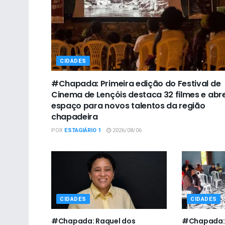
CIDADES
#Chapada: Primeira edição do Festival de
Cinema de Lençóis destaca 32 filmes e abr
espaço para novos talentos da região
chapadeira
POR
ESTAGIÁRIO 1
2026/08/06
CIDADES
CIDADES
#Chapada: Raquel dos
#Chapada: L