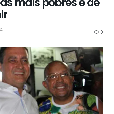
as mais pobres e de
ir
22
0