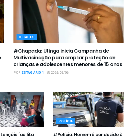
CIDADES
#Chapada: Utinga inicia Campanha de
e
Multivacinação para ampliar proteção de
crianças e adolescentes menores de 15 anos
POR
ESTAGIÁRIO 1
2026/08/06
POLÍCIA
ençóis facilita
#Polícia: Homem é conduzido à