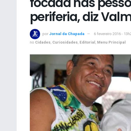
focada nas pesso
periferia, diz Valm
por
Jornal da Chapada
6 fevereiro 2016 - 13h
no
Cidades
,
Curiosidades
,
Editorial
,
Menu Principal