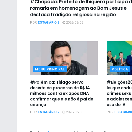
#Chapada: Prefeito de Ibiquera participa 
romaria em homenagem ao Bom Jesus e
destaca tradição religiosa na região
POR
ESTAGIÁRIO 2
2026/08/06
MENU PRINCIPAL
POLÍTICA
#Polêmica: Thiago Servo
#Eleições20
desiste de processo de R$ 14
lei que end
milhões contra ex após DNA
crimes sexu
confirmar que ele não é pai de
e adolescen
criança
uso de IA
POR
ESTAGIÁRIO 2
2026/08/06
POR
ESTAGIÁRI