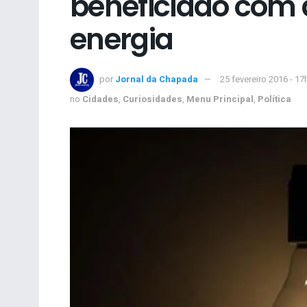
beneficiado com 
energia
por
Jornal da Chapada
25 fevereiro 2016 - 17
no
Cidades
,
Curiosidades
,
Menu Principal
,
Política