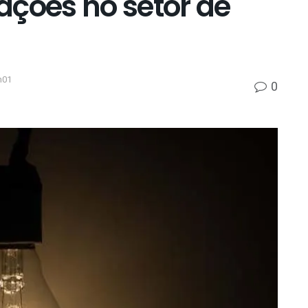
ações no setor de
h01
0