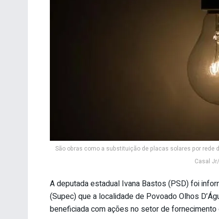
São obras como a substituição de placas solares por rede d
Casal Jr/
A deputada estadual Ivana Bastos (PSD) foi info
(Supec) que a localidade de Povoado Olhos D’Água
beneficiada com ações no setor de fornecimento 