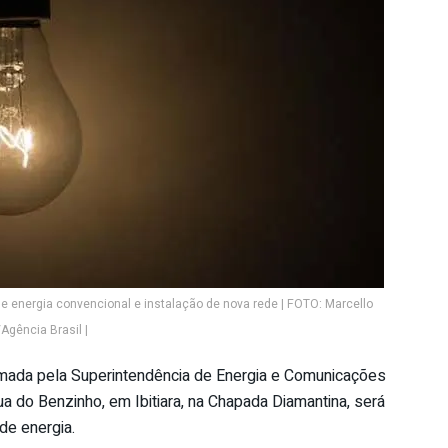
e energia convencional e instalação de nova rede | FOTO: Marcello
Agência Brasil |
rmada pela Superintendência de Energia e Comunicações
 do Benzinho, em Ibitiara, na Chapada Diamantina, será
de energia.