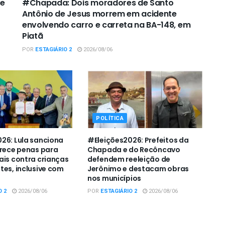
de
#Chapada: Dois moradores de Santo
Antônio de Jesus morrem em acidente
envolvendo carro e carreta na BA-148, em
Piatã
POR
ESTAGIÁRIO 2
2026/08/06
POLÍTICA
26: Lula sanciona
#Eleições2026: Prefeitos da
urece penas para
Chapada e do Recôncavo
ais contra crianças
defendem reeleição de
tes, inclusive com
Jerônimo e destacam obras
nos municípios
O 2
2026/08/06
POR
ESTAGIÁRIO 2
2026/08/06