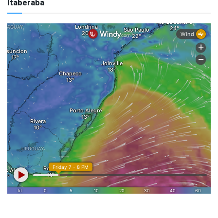
Itaberaba