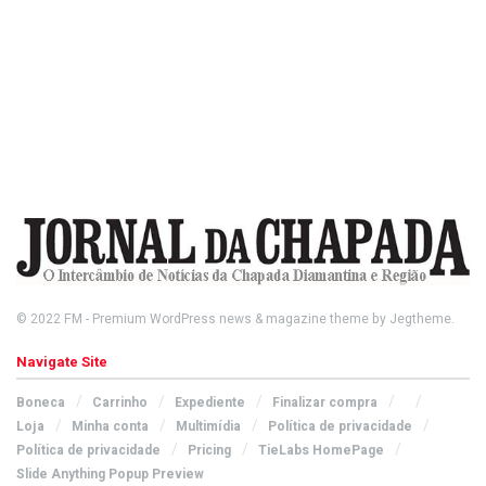
© 2022
FM
- Premium WordPress news & magazine theme by
Jegtheme
.
Navigate Site
Boneca
Carrinho
Expediente
Finalizar compra
Loja
Minha conta
Multimídia
Política de privacidade
Política de privacidade
Pricing
TieLabs HomePage
Slide Anything Popup Preview