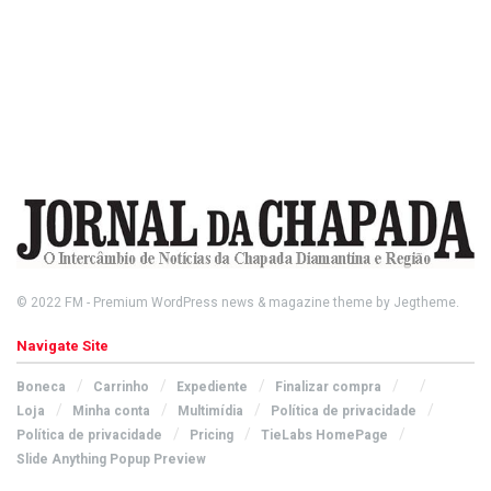
© 2022
FM
- Premium WordPress news & magazine theme by
Jegtheme
.
Navigate Site
Boneca
Carrinho
Expediente
Finalizar compra
Loja
Minha conta
Multimídia
Política de privacidade
Política de privacidade
Pricing
TieLabs HomePage
Slide Anything Popup Preview