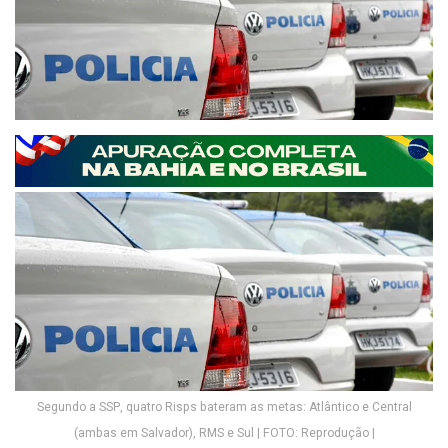
Segundo a SSP, quatro Risps bateram as metas: Atlântico e Central
(ambas em Salvador), RMS e Sul | FOTO: Reprodução |