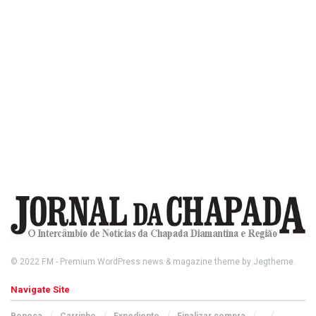
© 2022
FM
- Premium WordPress news & magazine theme by
Jegtheme
.
Navigate Site