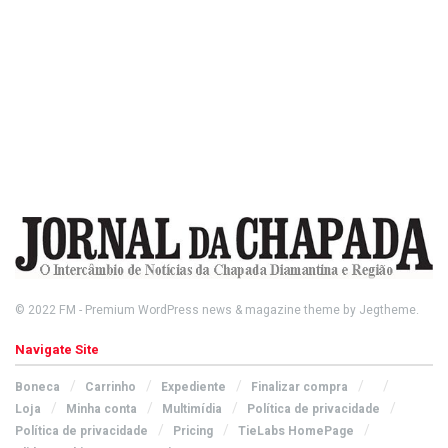
© 2022
FM
- Premium WordPress news & magazine theme by
Jegtheme
.
Navigate Site
Boneca
Carrinho
Expediente
Finalizar compra
Loja
Minha conta
Multimídia
Política de privacidade
Política de privacidade
Pricing
TieLabs HomePage