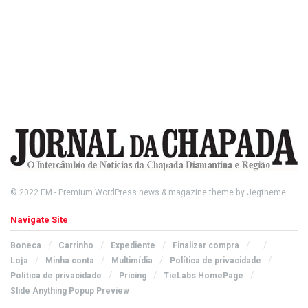
© 2022
FM
- Premium WordPress news & magazine theme by
Jegtheme
.
Navigate Site
Boneca
Carrinho
Expediente
Finalizar compra
Loja
Minha conta
Multimídia
Política de privacidade
Política de privacidade
Pricing
TieLabs HomePage
Slide Anything Popup Preview