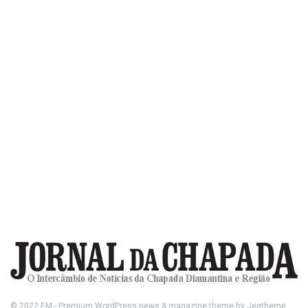
© 2022
FM
- Premium WordPress news & magazine theme by
Jegtheme
.