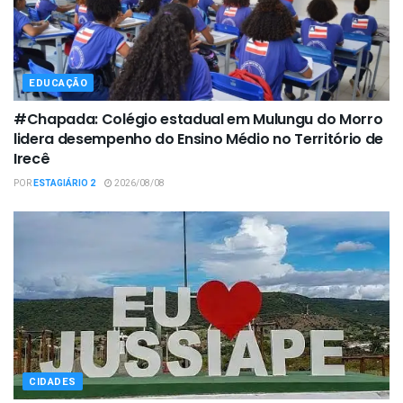
EDUCAÇÃO
#Chapada: Colégio estadual em Mulungu do Morro
lidera desempenho do Ensino Médio no Território de
Irecê
POR
ESTAGIÁRIO 2
2026/08/08
CIDADES