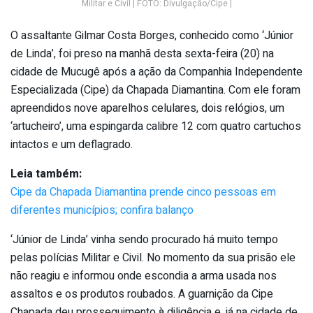
Militar e Civil | FOTO: Divulgação/Cipe |
O assaltante Gilmar Costa Borges, conhecido como ‘Júnior
de Linda’, foi preso na manhã desta sexta-feira (20) na
cidade de Mucugê após a ação da Companhia Independente
Especializada (Cipe) da Chapada Diamantina. Com ele foram
apreendidos nove aparelhos celulares, dois relógios, um
‘artucheiro’, uma espingarda calibre 12 com quatro cartuchos
intactos e um deflagrado.
Leia também:
Cipe da Chapada Diamantina prende cinco pessoas em
diferentes municípios; confira balanço
‘Júnior de Linda’ vinha sendo procurado há muito tempo
pelas polícias Militar e Civil. No momento da sua prisão ele
não reagiu e informou onde escondia a arma usada nos
assaltos e os produtos roubados. A guarnição da Cipe
Chapada deu prosseguimento à diligência e, já na cidade de