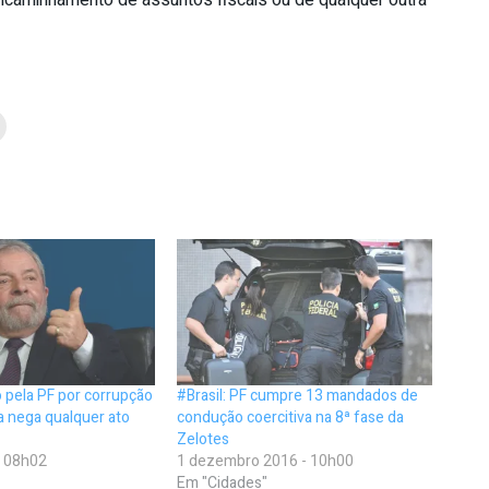
 encaminhamento de assuntos fiscais ou de qualquer outra
o pela PF por corrupção
#Brasil: PF cumpre 13 mandados de
a nega qualquer ato
condução coercitiva na 8ª fase da
Zelotes
- 08h02
1 dezembro 2016 - 10h00
Em "Cidades"