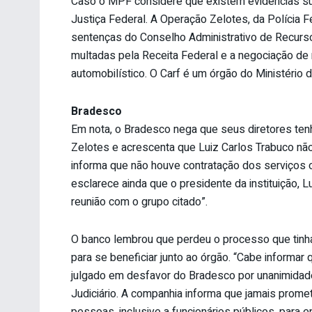
Caso o MPF considere que existem evidências suf
Justiça Federal. A Operação Zelotes, da Polícia
sentenças do Conselho Administrativo de Recurso
multadas pela Receita Federal e a negociação de
automobilístico. O Carf é um órgão do Ministério 
Bradesco
Em nota, o Bradesco nega que seus diretores ten
Zelotes e acrescenta que Luiz Carlos Trabuco nã
informa que não houve contratação dos serviços o
esclarece ainda que o presidente da instituição, L
reunião com o grupo citado”.
O banco lembrou que perdeu o processo que tinha n
para se beneficiar junto ao órgão. “Cabe informar 
julgado em desfavor do Bradesco por unanimidade
Judiciário. A companhia informa que jamais prome