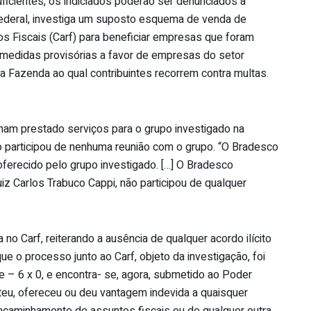
icientes, os indiciados poderão ser denunciados à
 Federal, investiga um suposto esquema de venda de
s Fiscais (Carf) para beneficiar empresas que foram
 medidas provisórias a favor de empresas do setor
da Fazenda ao qual contribuintes recorrem contra multas.
ham prestado serviços para o grupo investigado na
o participou de nenhuma reunião com o grupo. “O Bradesco
ferecido pelo grupo investigado. […] O Bradesco
uiz Carlos Trabuco Cappi, não participou de qualquer
o Carf, reiterando a ausência de qualquer acordo ilícito
que o processo junto ao Carf, objeto da investigação, foi
 – 6 x 0, e encontra- se, agora, submetido ao Poder
teu, ofereceu ou deu vantagem indevida a quaisquer