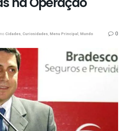
as na Operação
0
no
Cidades
,
Curiosidades
,
Menu Principal
,
Mundo