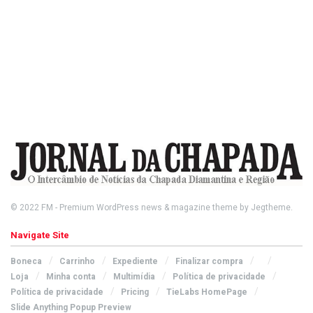
© 2022
FM
- Premium WordPress news & magazine theme by
Jegtheme
.
Navigate Site
Boneca
Carrinho
Expediente
Finalizar compra
Loja
Minha conta
Multimídia
Política de privacidade
Política de privacidade
Pricing
TieLabs HomePage
Slide Anything Popup Preview