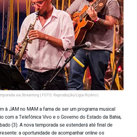
porada via Streaming | FOTO: Reprodução/Lígia Rizério |
tem à JAM no MAM a fama de ser um programa musical
io com a Telefônica Vivo e o Governo do Estado da Bahia,
sábado (3). A nova temporada se estenderá até final de
resente: a oportunidade de acompanhar online os