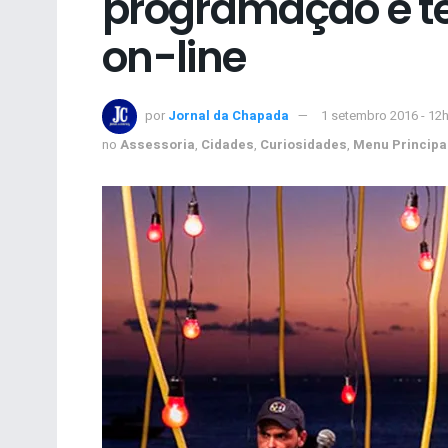
programação e t
on-line
por
Jornal da Chapada
1 setembro 2016 - 12
no
Assessoria
,
Cidades
,
Curiosidades
,
Menu Principa