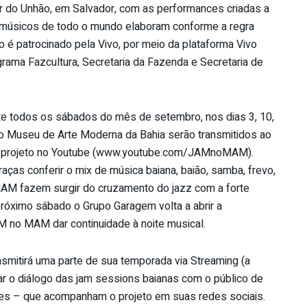
r do Unhão, em Salvador, com as performances criadas a
 músicos de todo o mundo elaboram conforme a regra
 é patrocinado pela Vivo, por meio da plataforma Vivo
rama Fazcultura, Secretaria da Fazenda e Secretaria de
nte todos os sábados do mês de setembro, nos dias 3, 10,
do Museu de Arte Moderna da Bahia serão transmitidos ao
l do projeto no Youtube (www.youtube.com/JAMnoMAM).
aças conferir o mix de música baiana, baião, samba, frevo,
MAM fazem surgir do cruzamento do jazz com a forte
próximo sábado o Grupo Garagem volta a abrir a
 no MAM dar continuidade à noite musical.
mitirá uma parte de sua temporada via Streaming (a
ar o diálogo das jam sessions baianas com o público de
íses – que acompanham o projeto em suas redes sociais.