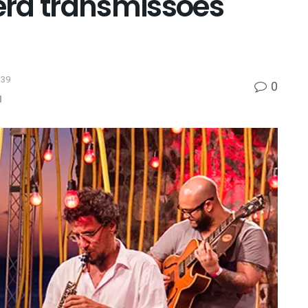
erá transmissões
h39
0
l