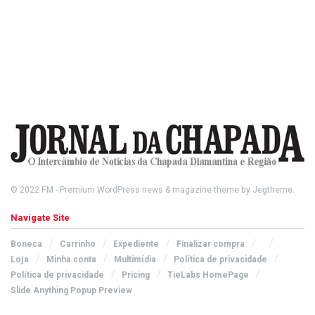
© 2022
FM
- Premium WordPress news & magazine theme by
Jegtheme
.
Navigate Site
Boneca
Carrinho
Expediente
Finalizar compra
Loja
Minha conta
Multimídia
Política de privacidade
Política de privacidade
Pricing
TieLabs HomePage
Slide Anything Popup Preview