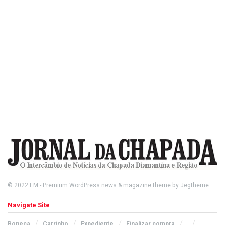
© 2022
FM
- Premium WordPress news & magazine theme by
Jegtheme
.
Navigate Site
Boneca
Carrinho
Expediente
Finalizar compra