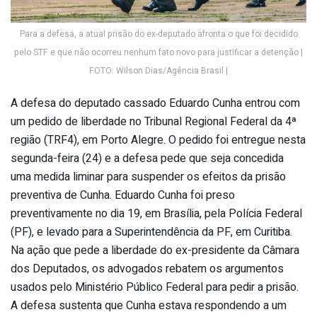
Para a defesa, a atual prisão do ex-deputado afronta o que foi decidido
pelo STF e que não ocorreu nenhum fato novo para justificar a detenção |
FOTO: Wilson Dias/Agência Brasil |
A defesa do deputado cassado Eduardo Cunha entrou com
um pedido de liberdade no Tribunal Regional Federal da 4ª
região (TRF4), em Porto Alegre. O pedido foi entregue nesta
segunda-feira (24) e a defesa pede que seja concedida
uma medida liminar para suspender os efeitos da prisão
preventiva de Cunha. Eduardo Cunha foi preso
preventivamente no dia 19, em Brasília, pela Polícia Federal
(PF), e levado para a Superintendência da PF, em Curitiba.
Na ação que pede a liberdade do ex-presidente da Câmara
dos Deputados, os advogados rebatem os argumentos
usados pelo Ministério Público Federal para pedir a prisão.
A defesa sustenta que Cunha estava respondendo a um