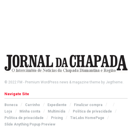
© 2022
FM
- Premium WordPress news & magazine theme by
Jegtheme
.
Navigate Site
Boneca
Carrinho
Expediente
Finalizar compra
Loja
Minha conta
Multimídia
Política de privacidade
Política de privacidade
Pricing
TieLabs HomePage
Slide Anything Popup Preview