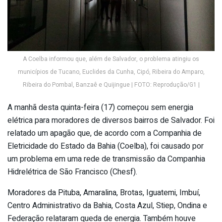
A Coelba informou que, além de Salvador, o problema atingiu os
municípios de Tucano, Euclides da Cunha, Cipó, Ribeira do Amparo,
Ribeira do Pombal, Banzaê e Quijingue | FOTO: Reprodução/G1 |
A manhã desta quinta-feira (17) começou sem energia
elétrica para moradores de diversos bairros de Salvador. Foi
relatado um apagão que, de acordo com a Companhia de
Eletricidade do Estado da Bahia (Coelba), foi causado por
um problema em uma rede de transmissão da Companhia
Hidrelétrica de São Francisco (Chesf).
Moradores da Pituba, Amaralina, Brotas, Iguatemi, Imbuí,
Centro Administrativo da Bahia, Costa Azul, Stiep, Ondina e
Federação relataram queda de energia. Também houve