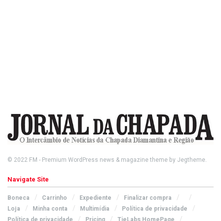
© 2022
FM
- Premium WordPress news & magazine theme by
Jegtheme
.
Navigate Site
Boneca
Carrinho
Expediente
Finalizar compra
Loja
Minha conta
Multimídia
Política de privacidade
Política de privacidade
Pricing
TieLabs HomePage