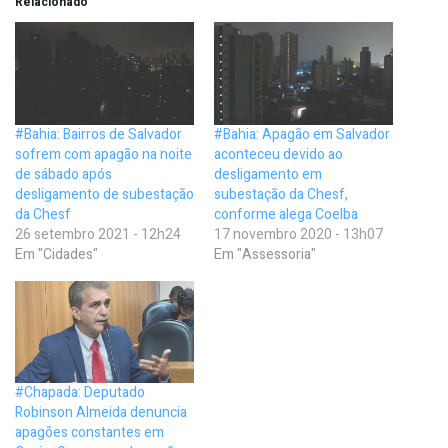
Relacionado
#Bahia: Bairros de Salvador
#Bahia: Apagão em Salvador
sofrem com apagão na noite
aconteceu devido ao
de sábado após
desligamento em
desligamento de subestação
subestação da Chesf,
da Chesf
conforme alega Coelba
26 setembro 2021 - 12h24
17 novembro 2020 - 13h07
Em "Cidades"
Em "Assessoria"
#Chapada: Deputado
Robinson Almeida denuncia
apagões constantes em