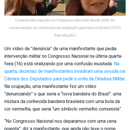
O painel está exposto no Congresso Nacional desde 2008 em
comemoração ao centenário da imigração japonesa no Brasil | FOTO:
Reprodução |
Um vídeo de “denúncia” de uma manifestante que pedia
intervenção militar no Congresso Nacional na última quarta-
feira (16) está viralizando por uma confusão inusitada.
Na
quarta, dezenas de manifestantes invadiram uma sessão na
Câmara dos Deputados para pedir a volta da Ditadura Militar
.
Na ocupação, uma manifestante fez um vídeo
“denunciando” o que seria a “nova bandeira do Brasil”: uma
mistura da conhecida bandeira brasileira com uma bola da
cor vermelha, que seria “um símbolo vermelho comunista”.
“No Congresso Nacional nos deparamos com uma cena
nojenta”, diz a manifestante, que ainda não teve o nome