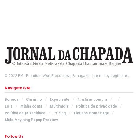
© 2022
FM
- Premium WordPress news & magazine theme by
Jegtheme
.
Navigate Site
Boneca
Carrinho
Expediente
Finalizar compra
Loja
Minha conta
Multimídia
Política de privacidade
Política de privacidade
Pricing
TieLabs HomePage
Slide Anything Popup Preview
Follow Us