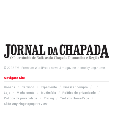
© 2022
FM
- Premium WordPress news & magazine theme by
Jegtheme
.
Navigate Site
Boneca
Carrinho
Expediente
Finalizar compra
Loja
Minha conta
Multimídia
Política de privacidade
Política de privacidade
Pricing
TieLabs HomePage
Slide Anything Popup Preview