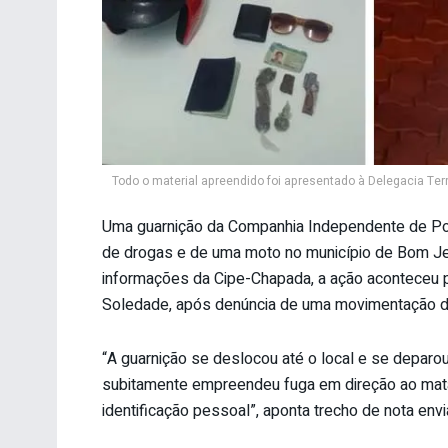
Todo o material apreendido foi apresentado à Delegacia Te
Uma guarnição da Companhia Independente de Pol
de drogas e de uma moto no município de Bom Je
informações da Cipe-Chapada, a ação aconteceu po
Soledade, após denúncia de uma movimentação de
“A guarnição se deslocou até o local e se deparou
subitamente empreendeu fuga em direção ao mata
identificação pessoal”, aponta trecho de nota env