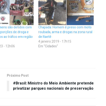
ens são detidos com
Chapada: Homem é preso com moto
 porções de droga e
roubada, arma e drogas na zona rural
os ao tráfico em região
de Itaetê
4 janeiro 2019 - 17h15
23 - 12h06
Em "Cidades"
Próximo Post
#Brasil: Ministro do Meio Ambiente pretende
privatizar parques nacionais de preservação