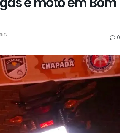
ogas e moto em Bom
4h43
0