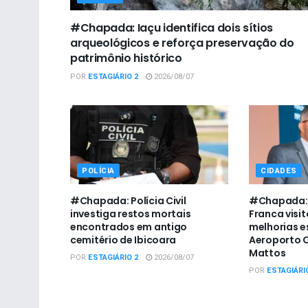
#Chapada: Iaçu identifica dois sítios
arqueológicos e reforça preservação do
patrimônio histórico
POR
ESTAGIÁRIO 2
2026/08/07
POLÍCIA
CIDADES
#Chapada: Polícia Civil
#Chapada: 
investiga restos mortais
Franca visit
encontrados em antigo
melhorias e
cemitério de Ibicoara
Aeroporto C
Mattos
POR
ESTAGIÁRIO 2
2026/08/07
POR
ESTAGIÁRI