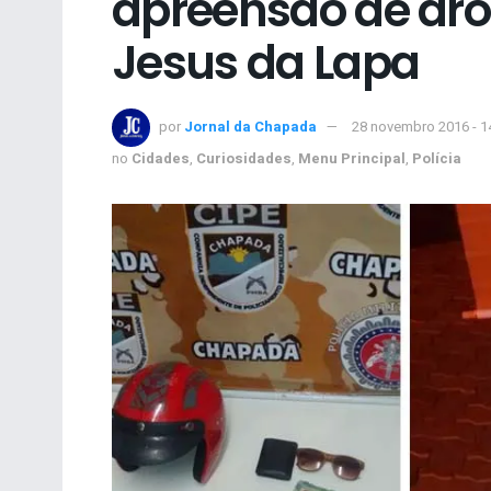
apreensão de dr
Jesus da Lapa
por
Jornal da Chapada
28 novembro 2016 - 1
no
Cidades
,
Curiosidades
,
Menu Principal
,
Polícia