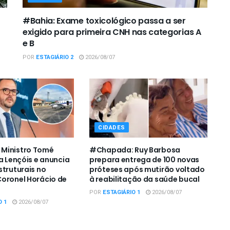
#Bahia: Exame toxicológico passa a ser
exigido para primeira CNH nas categorias A
e B
POR
ESTAGIÁRIO 2
2026/08/07
CIDADES
Ministro Tomé
#Chapada: Ruy Barbosa
a Lençóis e anuncia
prepara entrega de 100 novas
struturais no
próteses após mutirão voltado
oronel Horácio de
à reabilitação da saúde bucal
POR
ESTAGIÁRIO 1
2026/08/07
O 1
2026/08/07