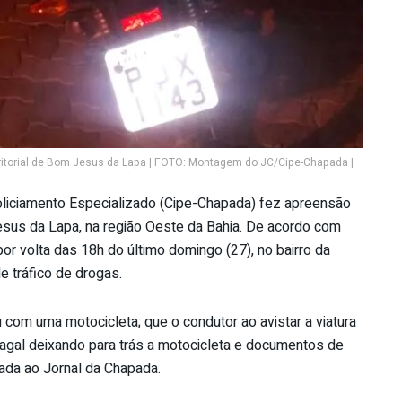
rritorial de Bom Jesus da Lapa | FOTO: Montagem do JC/Cipe-Chapada |
iciamento Especializado (Cipe-Chapada) fez apreensão
sus da Lapa, na região Oeste da Bahia. De acordo com
r volta das 18h do último domingo (27), no bairro da
 tráfico de drogas.
 com uma motocicleta; que o condutor ao avistar a viatura
gal deixando para trás a motocicleta e documentos de
iada ao Jornal da Chapada.