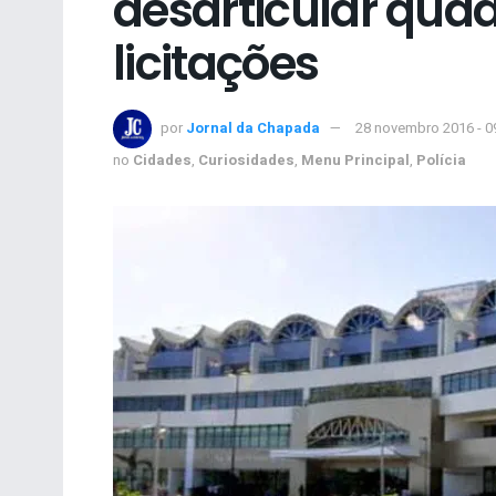
desarticular quad
licitações
por
Jornal da Chapada
28 novembro 2016 - 0
no
Cidades
,
Curiosidades
,
Menu Principal
,
Polícia