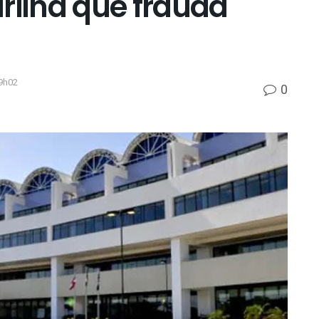
rilha que frauda
9h02
0