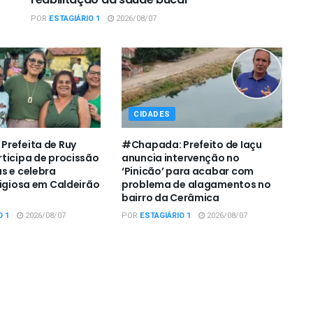
POR
ESTAGIÁRIO 1
2026/08/07
CIDADES
refeita de Ruy
#Chapada: Prefeito de Iaçu
ticipa de procissão
anuncia intervenção no
s e celebra
‘Pinicão’ para acabar com
ligiosa em Caldeirão
problema de alagamentos no
bairro da Cerâmica
O 1
2026/08/07
POR
ESTAGIÁRIO 1
2026/08/07