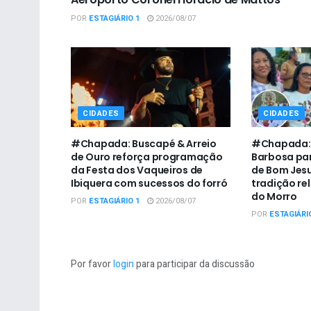
POR
ESTAGIÁRIO 1
2026/08/07
CIDADES
CIDADES
#Chapada: Buscapé & Arreio
#Chapada: P
de Ouro reforça programação
Barbosa par
da Festa dos Vaqueiros de
de Bom Jesu
Ibiquera com sucessos do forró
tradição re
do Morro
POR
ESTAGIÁRIO 1
2026/08/07
POR
ESTAGIÁRI
Por favor
login
para participar da discussão