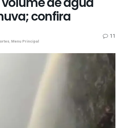
 volume de água
uva; confira
11
ortes
,
Menu Principal