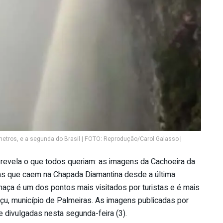
etros, e a segunda do Brasil | FOTO: Reprodução/Carol Galasso |
 revela o que todos queriam: as imagens da Cachoeira da
s que caem na Chapada Diamantina desde a última
aça é um dos pontos mais visitados por turistas e é mais
çu, município de Palmeiras. As imagens publicadas por
e divulgadas nesta segunda-feira (3).