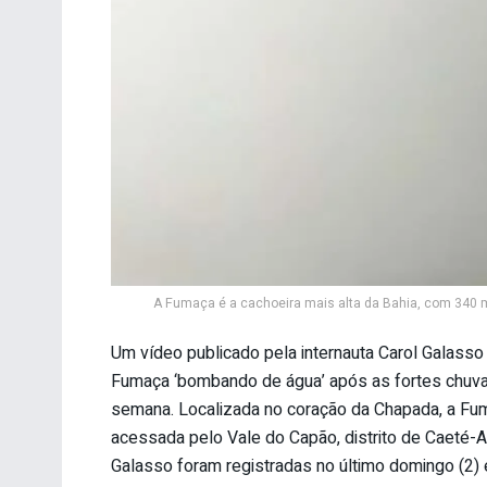
A Fumaça é a cachoeira mais alta da Bahia, com 340 m
Um vídeo publicado pela internauta Carol Galasso
Fumaça ‘bombando de água’ após as fortes chuva
semana. Localizada no coração da Chapada, a Fum
acessada pelo Vale do Capão, distrito de Caeté-A
Galasso foram registradas no último domingo (2) 