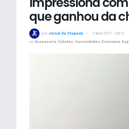
impressiona com
que ganhou da ch
por
Jornal da Chapada
3 abril 2017 - 13h11
no
Assessoria
,
Cidades
,
Curiosidades
,
Economia
,
Esp