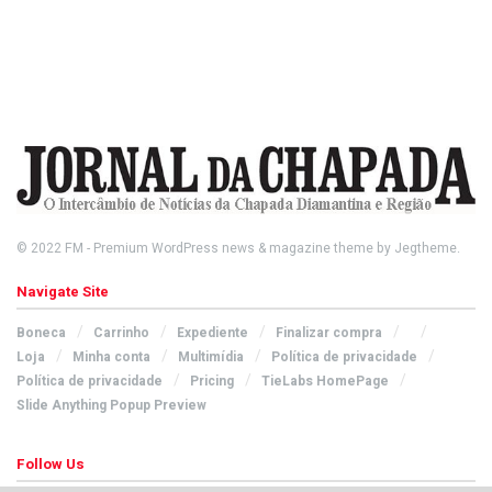
© 2022
FM
- Premium WordPress news & magazine theme by
Jegtheme
.
Navigate Site
Boneca
Carrinho
Expediente
Finalizar compra
Loja
Minha conta
Multimídia
Política de privacidade
Política de privacidade
Pricing
TieLabs HomePage
Slide Anything Popup Preview
Follow Us