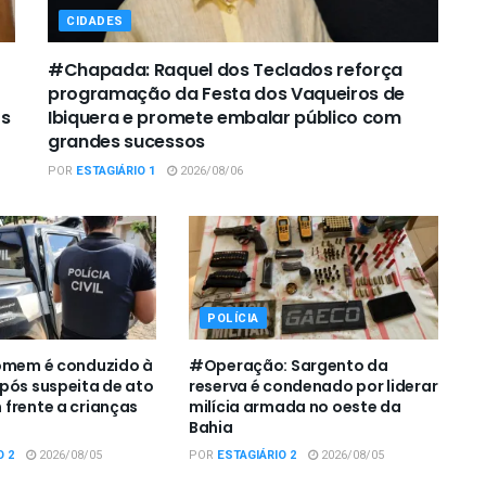
CIDADES
#Chapada: Raquel dos Teclados reforça
programação da Festa dos Vaqueiros de
os
Ibiquera e promete embalar público com
grandes sucessos
POR
ESTAGIÁRIO 1
2026/08/06
POLÍCIA
Homem é conduzido à
#Operação: Sargento da
pós suspeita de ato
reserva é condenado por liderar
frente a crianças
milícia armada no oeste da
Bahia
O 2
2026/08/05
POR
ESTAGIÁRIO 2
2026/08/05