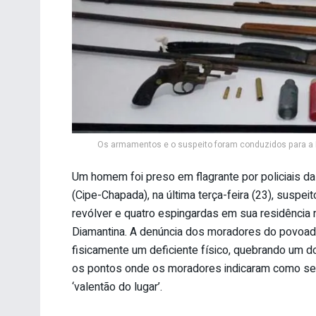
Os armamentos e o suspeito foram conduzidos para a D
Um homem foi preso em flagrante por policiais d
(Cipe-Chapada), na última terça-feira (23), susp
revólver e quatro espingardas em sua residência n
Diamantina. A denúncia dos moradores do povoad
fisicamente um deficiente físico, quebrando um d
os pontos onde os moradores indicaram como sen
‘valentão do lugar’.