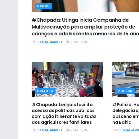
SAÚDE
#Chapada: Utinga inicia Campanha de
Multivacinação para ampliar proteção de
crianças e adolescentes menores de 15 an
POR
ESTAGIÁRIO 1
2026/08/06
CIDADES
POLÍCIA
#Chapada: Lençóis facilita
#Polícia: 
acesso às políticas públicas
delegacia a
com ação itinerante voltada
obsceno em 
aos agricultores familiares
na Bahia
POR
ESTAGIÁRIO 1
2026/08/06
POR
ESTAGIÁRI