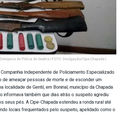
elegacia de Polícia de Seabra | FOTO: Divulgação/Cipe-Chapada |
a Companhia Independente de Policiamento Especializado
eito de ameaçar pessoas de morte e de esconder um
a localidade de Gentil, em Boninal, município da Chapada
o informava também que dias atrás o suspeito agrediu
os seus pés. A Cipe-Chapada estendeu a ronda rural até
do locais frequentados pelo suspeito, apelidado como o