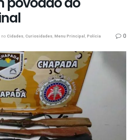
m povoado do
inal
0
no
Cidades
,
Curiosidades
,
Menu Principal
,
Polícia