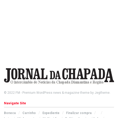
© 2022
FM
- Premium WordPress news & magazine theme by
Jegtheme
.
Navigate Site
Boneca
Carrinho
Expediente
Finalizar compra