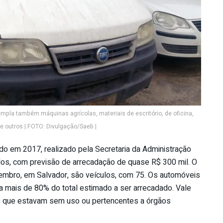
mpla também máquinas agrícolas, materiais de escritório, de oficina,
 outros | FOTO: Divulgação/Saeb |
ado em 2017, realizado pela Secretaria da Administração
dos, com previsão de arrecadação de quase R$ 300 mil. O
embro, em Salvador, são veículos, com 75. Os automóveis
a mais de 80% do total estimado a ser arrecadado. Vale
cos que estavam sem uso ou pertencentes a órgãos