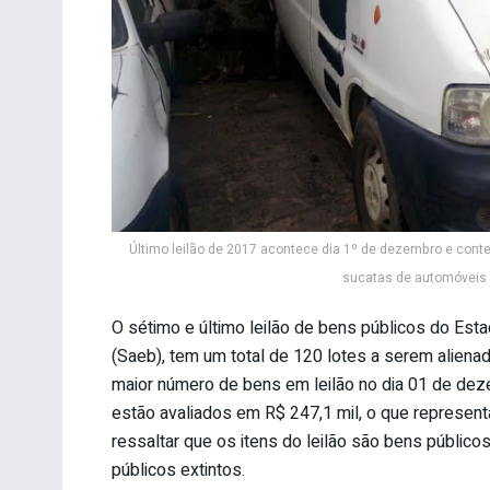
Último leilão de 2017 acontece dia 1º de dezembro e conte
sucatas de automóveis e
O sétimo e último leilão de bens públicos do Est
(Saeb), tem um total de 120 lotes a serem aliena
maior número de bens em leilão no dia 01 de dez
estão avaliados em R$ 247,1 mil, o que represent
ressaltar que os itens do leilão são bens públi
públicos extintos.