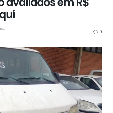
do avaliados em R$
aqui
4h45
0