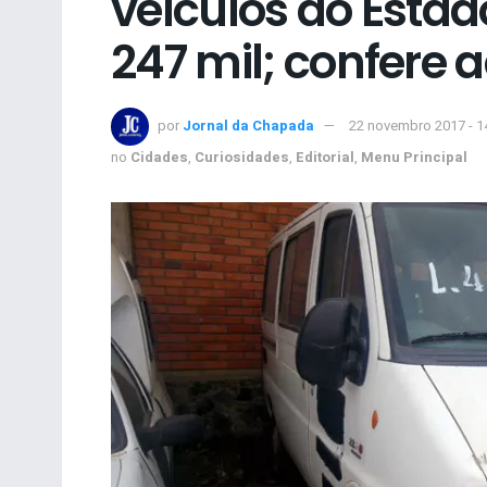
veículos do Esta
247 mil; confere 
por
Jornal da Chapada
22 novembro 2017 - 1
no
Cidades
,
Curiosidades
,
Editorial
,
Menu Principal