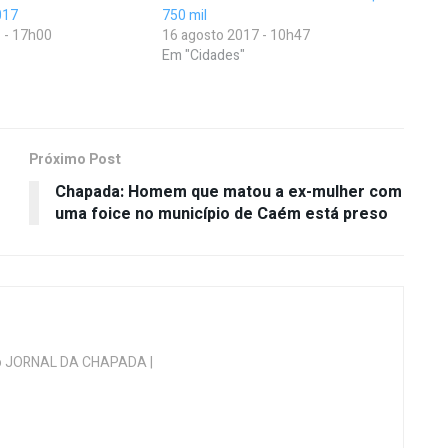
017
750 mil
 - 17h00
16 agosto 2017 - 10h47
Em "Cidades"
Próximo Post
Chapada: Homem que matou a ex-mulher com
uma foice no município de Caém está preso
 do JORNAL DA CHAPADA |