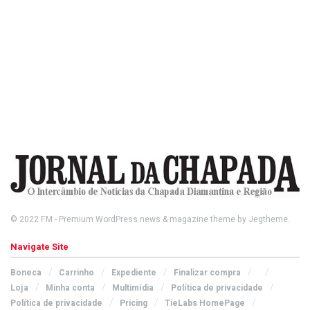
© 2022
FM
- Premium WordPress news & magazine theme by
Jegtheme
.
Navigate Site
Boneca
Carrinho
Expediente
Finalizar compra
Loja
Minha conta
Multimídia
Política de privacidade
Política de privacidade
Pricing
TieLabs HomePage