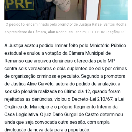
O pedido foi encaminhado pelo promotor de Justiça Rafael Santos Rocha
ao presidente da Câmara, Alair Rodrigues Landim | FOTO: Divulgação/PRF |
A Justiça acatou pedido liminar feito pelo Ministério Público
estadual e anulou a votação da Câmara Municipal de
Remanso que arquivou denúncias oferecidas pelo MP
contra seis vereadores e dois suplentes de edis por crimes
de organização criminosa e peculato. Segundo a promotora
de Justiça Aline Curvêlo, autora do pedido de anulação, a
sessão plenária realizada no último dia 12, quando foram
rejeitadas as denúncias, violou o Decreto-Lei 210/67, a Lei
Orgânica do Município e o próprio Regimento Interno da
Casa Legislativa. O juiz Dario Gurgel de Castro determinou
ainda que seja convocada outra sessão, com ampla
divulgação da nova data para a população.