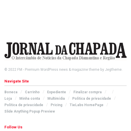
© 2022
FM
- Premium WordPress news & magazine theme by
Jegtheme
.
Navigate Site
Boneca
Carrinho
Expediente
Finalizar compra
Loja
Minha conta
Multimídia
Política de privacidade
Política de privacidade
Pricing
TieLabs HomePage
Slide Anything Popup Preview
Follow Us