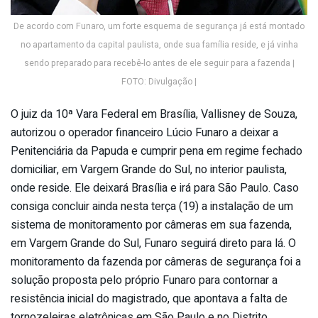
De acordo com Funaro, um forte esquema de segurança já está montado
no apartamento da capital paulista, onde sua família reside, e já vinha
sendo preparado para recebê-lo antes de ele seguir para a fazenda |
FOTO: Divulgação |
O juiz da 10ª Vara Federal em Brasília, Vallisney de Souza,
autorizou o operador financeiro Lúcio Funaro a deixar a
Penitenciária da Papuda e cumprir pena em regime fechado
domiciliar, em Vargem Grande do Sul, no interior paulista,
onde reside. Ele deixará Brasília e irá para São Paulo. Caso
consiga concluir ainda nesta terça (19) a instalação de um
sistema de monitoramento por câmeras em sua fazenda,
em Vargem Grande do Sul, Funaro seguirá direto para lá. O
monitoramento da fazenda por câmeras de segurança foi a
solução proposta pelo próprio Funaro para contornar a
resistência inicial do magistrado, que apontava a falta de
tornozeleiras eletrônicas em São Paulo e no Distrito