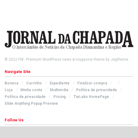
© 2022
FM
- Premium WordPress news & magazine theme by
Jegtheme
.
Navigate Site
Boneca
Carrinho
Expediente
Finalizar compra
Loja
Minha conta
Multimídia
Política de privacidade
Política de privacidade
Pricing
TieLabs HomePage
Slide Anything Popup Preview
Follow Us