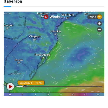
Itaberaba