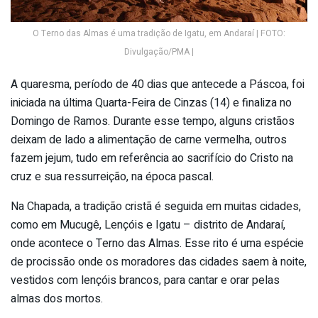
O Terno das Almas é uma tradição de Igatu, em Andaraí | FOTO:
Divulgação/PMA |
A quaresma, período de 40 dias que antecede a Páscoa, foi
iniciada na última Quarta-Feira de Cinzas (14) e finaliza no
Domingo de Ramos. Durante esse tempo, alguns cristãos
deixam de lado a alimentação de carne vermelha, outros
fazem jejum, tudo em referência ao sacrifício do Cristo na
cruz e sua ressurreição, na época pascal.
Na Chapada, a tradição cristã é seguida em muitas cidades,
como em Mucugê, Lençóis e Igatu – distrito de Andaraí,
onde acontece o Terno das Almas. Esse rito é uma espécie
de procissão onde os moradores das cidades saem à noite,
vestidos com lençóis brancos, para cantar e orar pelas
almas dos mortos.