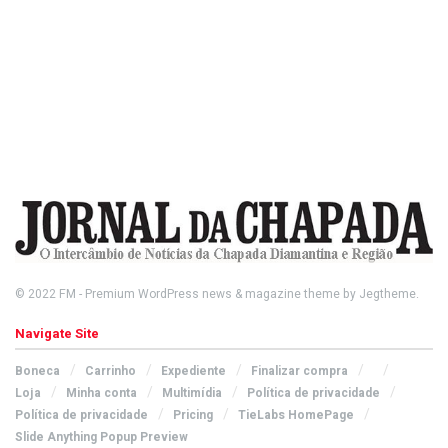
© 2022
FM
- Premium WordPress news & magazine theme by
Jegtheme
.
Navigate Site
Boneca
Carrinho
Expediente
Finalizar compra
Loja
Minha conta
Multimídia
Política de privacidade
Política de privacidade
Pricing
TieLabs HomePage
Slide Anything Popup Preview