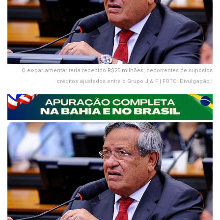
O ex-parlamentar teria recebido R$20 milhões, decorrentes de supostos
créditos ajustados entre o Grupo J & F | FOTO: Divulgação |