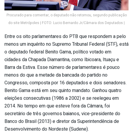
Procurado para comentar, o deputado não retornou, segundo publicação
do site Metrópoles | FOTO: Lucio Bernardo Jr/Câmara dos Deputados |
Entre os oito parlamentares do PTB que respondem a pelo
menos um inquérito no Supremo Tribunal Federal (STF), está
o deputado federal Benito Gama, político votado em
cidades da Chapada Diamantina, como Ibicoara, Ituaçu e
Barra da Estiva. Esse número de parlamentares é pouco
menos do que a metade da bancada do partido no
Congresso, composta por 16 deputados e dois senadores.
Benito Gama está em seu quinto mandato. Ganhou quatro
eleições consecutivas (1986 a 2002) e se reelegeu em
2014. No tempo em que esteve fora da Câmara, foi
secretário de três governos baianos, vice-presidente do
Banco do Brasil (2013) e diretor da Superintendência de
Desenvolvimento do Nordeste (Sudene).