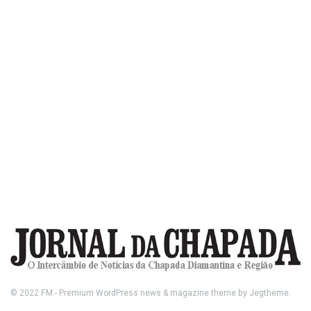
© 2022
FM
- Premium WordPress news & magazine theme by
Jegtheme
.