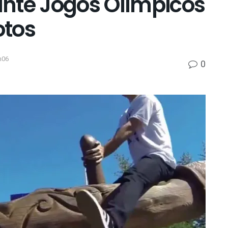
rante Jogos Olímpicos
otos
h06
0