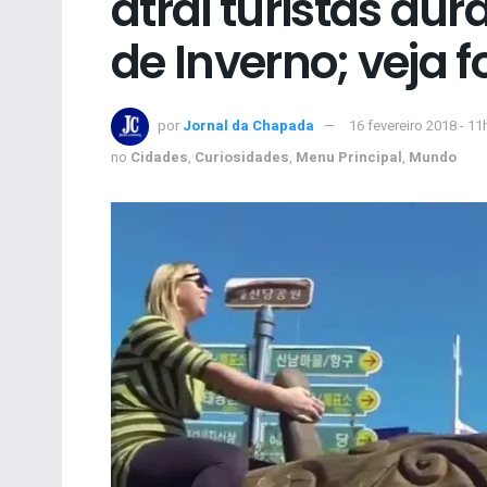
atrai turistas du
de Inverno; veja f
por
Jornal da Chapada
16 fevereiro 2018 - 11
no
Cidades
,
Curiosidades
,
Menu Principal
,
Mundo