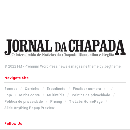
© 2022
FM
- Premium WordPress news & magazine theme by
Jegtheme
.
Navigate Site
Boneca
Carrinho
Expediente
Finalizar compra
Loja
Minha conta
Multimídia
Política de privacidade
Política de privacidade
Pricing
TieLabs HomePage
Slide Anything Popup Preview
Follow Us