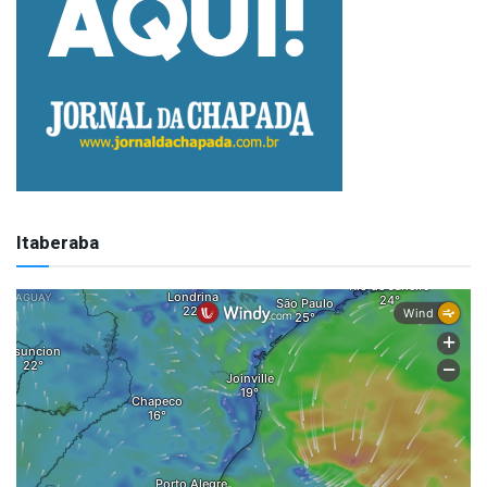
Itaberaba