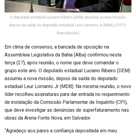
O deputado estadual Luciano Ribeiro (DEM) assumiu a nova missão,
depois da saída do deputado estadual Leur Lomanto Jr (MDB) | FOTO:
Reprodução |
Em clima de consenso, a bancada de oposição na
Assembleia Legislativa da Bahia (Alba) confirmou nesta
terça (27), após reunião, o nome que deve comandar o
grupo este ano. O deputado estadual Luciano Ribeiro (DEM)
assumiu a nova missão, depois da saída do deputado
estadual Leur Lomanto Jr (MDB). Na mesma reunião, o novo
líder recolheu assinaturas para dar entrada no requerimento
de instalação da Comissão Parlamentar de Inquérito (CPI),
que deve investigar as denúncias de superfaturamento nas
obras da Arena Fonte Nova, em Salvador.
“Agradeço aos pares a confiança depositada em meu