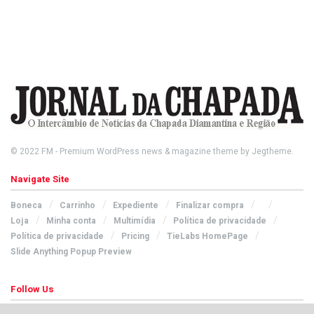
© 2022
FM
- Premium WordPress news & magazine theme by
Jegtheme
.
Navigate Site
Boneca
Carrinho
Expediente
Finalizar compra
Loja
Minha conta
Multimídia
Política de privacidade
Política de privacidade
Pricing
TieLabs HomePage
Slide Anything Popup Preview
Follow Us