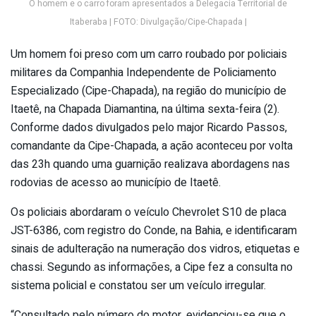
O homem e o carro foram apresentados a Delegacia Territorial de
Itaberaba | FOTO: Divulgação/Cipe-Chapada |
Um homem foi preso com um carro roubado por policiais
militares da Companhia Independente de Policiamento
Especializado (Cipe-Chapada), na região do município de
Itaetê, na Chapada Diamantina, na última sexta-feira (2).
Conforme dados divulgados pelo major Ricardo Passos,
comandante da Cipe-Chapada, a ação aconteceu por volta
das 23h quando uma guarnição realizava abordagens nas
rodovias de acesso ao município de Itaetê.
Os policiais abordaram o veículo Chevrolet S10 de placa
JST-6386, com registro do Conde, na Bahia, e identificaram
sinais de adulteração na numeração dos vidros, etiquetas e
chassi. Segundo as informações, a Cipe fez a consulta no
sistema policial e constatou ser um veículo irregular.
“Consultado pelo número do motor, evidenciou-se que o