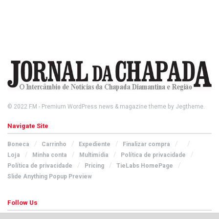
© 2022
FM
- Premium WordPress news & magazine theme by
Jegtheme
.
Navigate Site
Boneca
Carrinho
Expediente
Finalizar compra
Loja
Minha conta
Multimídia
Política de privacidade
Política de privacidade
Pricing
TieLabs HomePage
Slide Anything Popup Preview
Follow Us