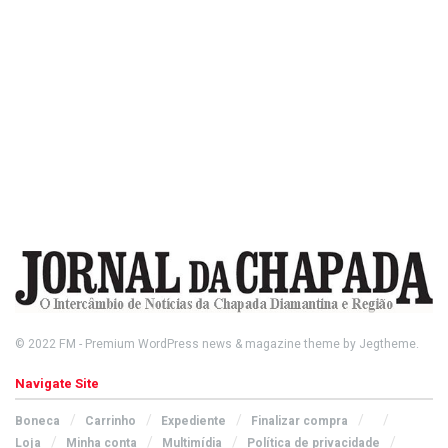
© 2022
FM
- Premium WordPress news & magazine theme by
Jegtheme
.
Navigate Site
Boneca
Carrinho
Expediente
Finalizar compra
Loja
Minha conta
Multimídia
Política de privacidade