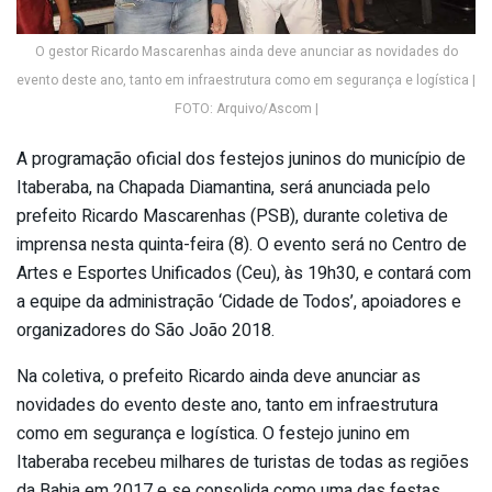
O gestor Ricardo Mascarenhas ainda deve anunciar as novidades do
evento deste ano, tanto em infraestrutura como em segurança e logística |
FOTO: Arquivo/Ascom |
A programação oficial dos festejos juninos do município de
Itaberaba, na Chapada Diamantina, será anunciada pelo
prefeito Ricardo Mascarenhas (PSB), durante coletiva de
imprensa nesta quinta-feira (8). O evento será no Centro de
Artes e Esportes Unificados (Ceu), às 19h30, e contará com
a equipe da administração ‘Cidade de Todos’, apoiadores e
organizadores do São João 2018.
Na coletiva, o prefeito Ricardo ainda deve anunciar as
novidades do evento deste ano, tanto em infraestrutura
como em segurança e logística. O festejo junino em
Itaberaba recebeu milhares de turistas de todas as regiões
da Bahia em 2017 e se consolida como uma das festas