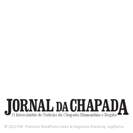
© 2022
FM
- Premium WordPress news & magazine theme by
Jegtheme
.