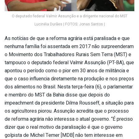
O deputado federal Valmir Assunção e a dirigente nacional do MST
Lucinéia Durães | FOTOS: Jonas Santos |
As notícias de que a reforma agrária está paralisada e que
nenhuma família foi assentada em 2017 não surpreenderam
o Movimento dos Trabalhadores Rurais Sem Terra (MST) e
tampouco o deputado federal Valmir Assunção (PT-BA), que
apontou o período como o pior em 30 anos de militância e
que o caso influencia diretamente na produção e nos preços
dos alimentos no Brasil. Nesta terça-feira (6), o parlamentar
e membro do MST da Bahia disse que depois do
impeachment da presidente Dilma Rousseff, a situação para
os agricultores piorou. Assunção acredita que o processo
de reforma agrária não interessa o atual governo. “É preciso
dizer que o real motivo da paralisação é que o governo
golpista de Michel Temer [MDB] não tem interesse em